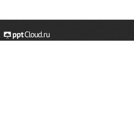
© 2014 — 2026 Облачный хостинг презентаций
Email:
support@pptcloud.ru
Проект
Популярные разделы
О сайте
ОБЖ
История
Химия
Как сделать презентацию
Физкультура
Астрономия
Правообладателям
География
Биология
Форма обратной связи
Иностранные языки
Сообщить об ошибке
Шаблоны для презентаций