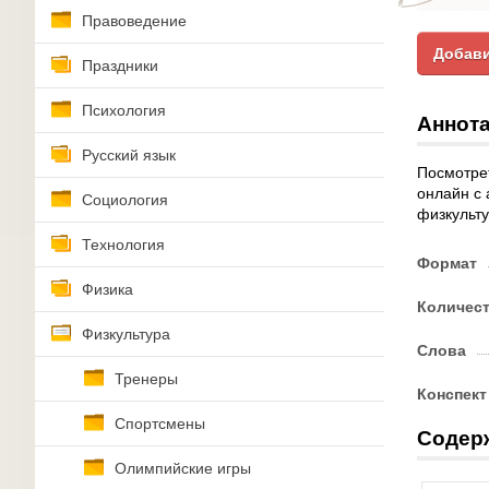
Правоведение
Добави
Праздники
Психология
Аннота
Русский язык
Посмотрет
онлайн с 
Социология
физкульту
Технология
Формат
Физика
Количес
Физкультура
Слова
Тренеры
Конспект
Спортсмены
Содер
Олимпийские игры