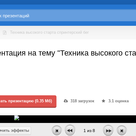
Техника высокого старта спринтерский бег
нтация на тему "Техника высокого ста
ать презентацию (0.35 Мб)
318 загрузок
3.1 оценка
чить эффекты
1
из
8