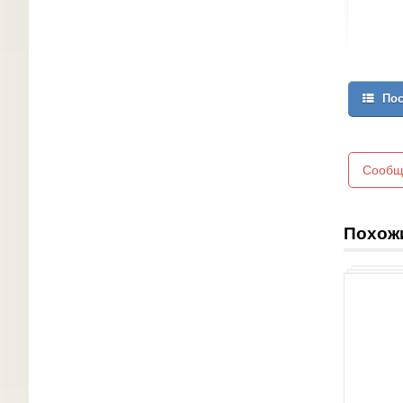
Пос
Сообщ
Похож