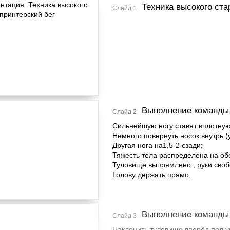
Техника высокого ста
Слайд 1
Выполнение команды 
Слайд 2
Сильнейшую ногу ставят вплотную
Немного повернуть носок внутрь (у
Другая нога на1,5-2 сзади;
Тяжесть тела распределена на обе
Туловище выпрямлено , руки своб
Голову держать прямо.
Выполнение команды
Слайд 3
Наклонить туловище вперёд под у