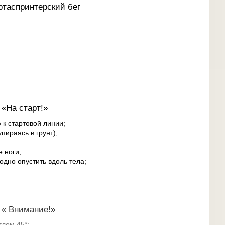
ртаспринтерский бег
«На старт!»
 к стартовой линии;
пираясь в грунт);
 ноги;
одно опустить вдоль тела;
 « Внимание!»
глом 45*;