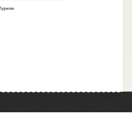
Туризм
Химия
Физкультура
Биология
Иностранные языки