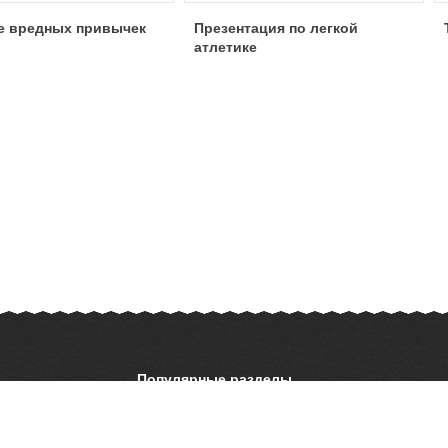
е вредных привычек
Презентация по легкой
атлетике
Популярные разделы
ОБЖ
История
ать презентацию
Астрономия
География