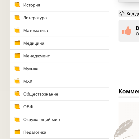
История
Код д
Литература
В
Математика
О
Медицина
Менеджмент
Музыка
МХК
Комме
Обществознание
ОБЖ
Окружающий мир
Педагогика