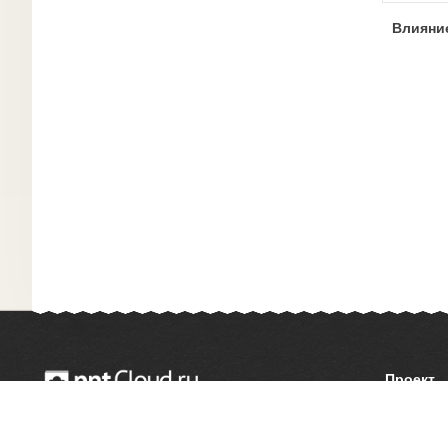
Влияни
Проект
О сайте
© 2014 — 2026 Облачный хостинг презентаций
Как сдел
Email:
support@pptcloud.ru