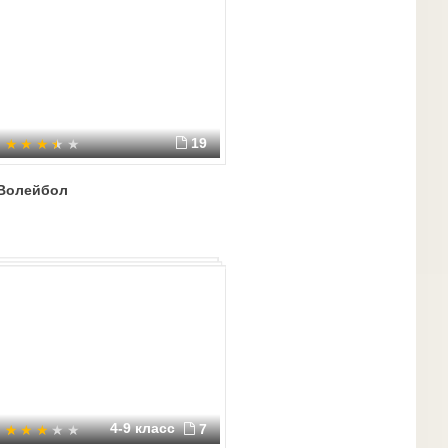
19
Волейбол
4-9 класс
7