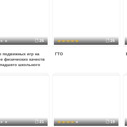
26
26
е подвижных игр на
ГТО
е физических качеств
младшего школьного
та
21
19