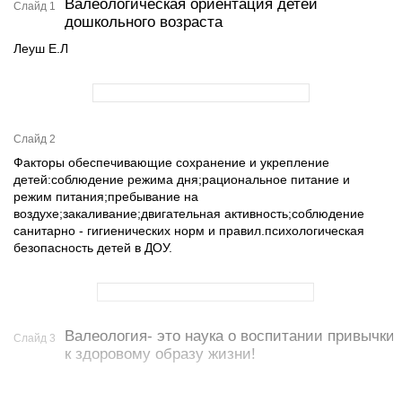
Валеологическая ориентация детей
Слайд 1
дошкольного возраста
Леуш Е.Л
Слайд 2
Факторы обеспечивающие сохранение и укрепление
детей:соблюдение режима дня;рациональное питание и
режим питания;пребывание на
воздухе;закаливание;двигательная активность;соблюдение
санитарно - гигиенических норм и правил.психологическая
безопасность детей в ДОУ.
Валеология- это наука о воспитании привычки
Слайд 3
к здоровому образу жизни!