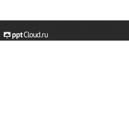
© 2014 — 2026 Облачный хостинг презентаций
Email:
support@pptcloud.ru
Проект
Популярные разделы
О сайте
ОБЖ
История
Химия
Как сделать презентацию
Физкультура
Астрономия
Правообладателям
География
Биология
Форма обратной связи
Иностранные языки
Сообщить об ошибке
Шаблоны для презентаций