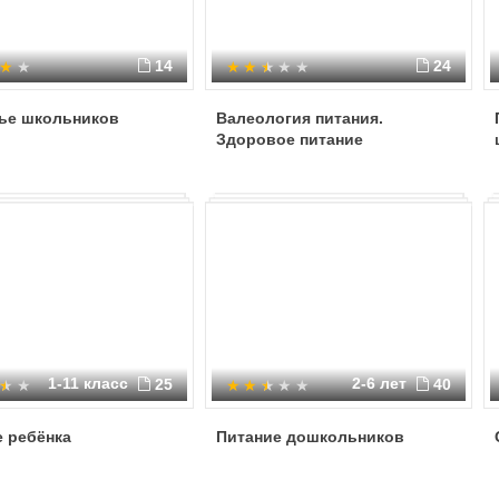
14
24
ье школьников
Валеология питания.
Здоровое питание
1-11 класс
2-6 лет
25
40
 ребёнка
Питание дошкольников