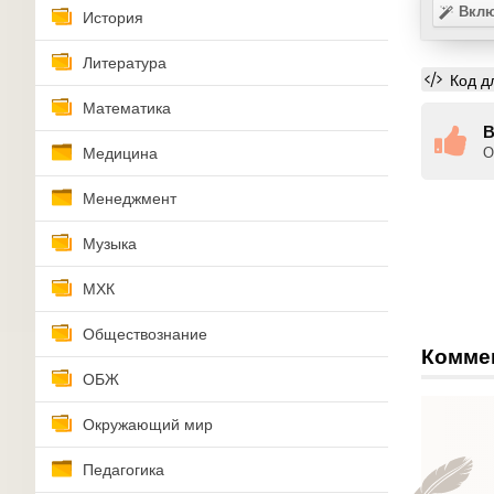
Вклю
История
Литература
Код д
Математика
В
Медицина
О
Менеджмент
Музыка
МХК
Обществознание
Комме
ОБЖ
Окружающий мир
Педагогика