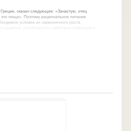
 Греции, сказал следующее: «Зачастую, отец
— это пища». Поэтому рациональное питание
бходимое условие их гармоничного роста,
о развития, устойчивости к действию инфекций и
в внешней среды. Именно в младшем возрасте
вом питании, подвести маленького человечка к
но являться неотъемлемой частью повседневной
г отличного самочувствия, отличного настроения,
ловие нашего здоровья.
сти неправильное питание в раннем возрасте.