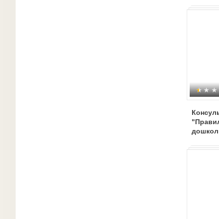
Консул
"Прави
дошкол