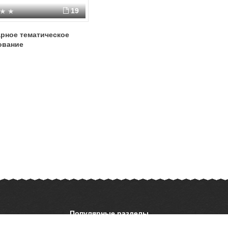
19
рное тематическое
ование
Популярные разделы
ОБЖ
История