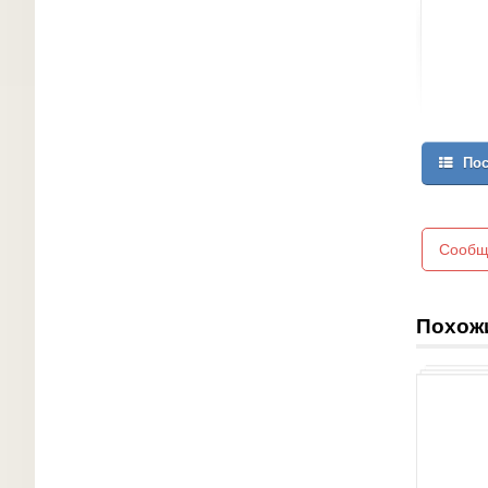
Пос
Сообщ
Похож