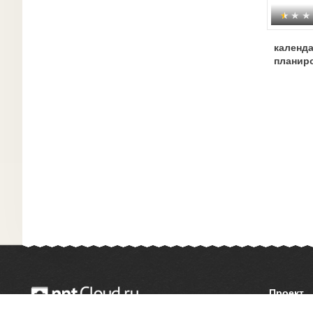
календа
планир
Проект
О сайте