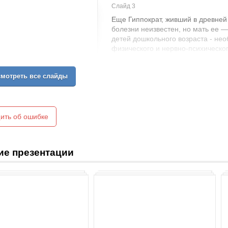
Слайд 3
Еще Гиппократ, живший в древней
болезни неизвестен, но мать ее 
детей дошкольного возраста - нео
физического и нервно-психическог
других неблагоприятных факторо
важно дать представление о здоро
мотреть все слайды
тому, что здоровое питание долж
жизни. Правильное питание - зало
работоспособности, важнейшее ус
К каким заболевания может приве
ить об ошибке
ие презентации