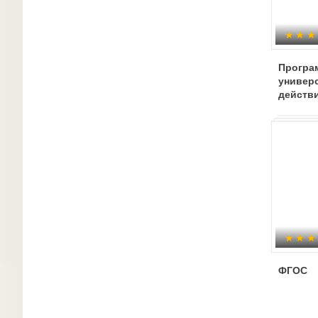
Програ
универ
действ
ФГОС