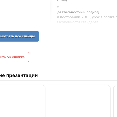
Слайд 3
3
деятельностный подход
в построении УВП ( урок в логик
Особенности стандарта:
Компетентностный подход
в образовании
мотреть все слайды
ить об ошибке
ие презентации