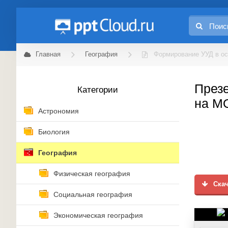
Главная
География
Формирование УУД в о
През
Категории
на М
Астрономия
Биология
География
Физическая география
Скач
Социальная география
Экономическая география