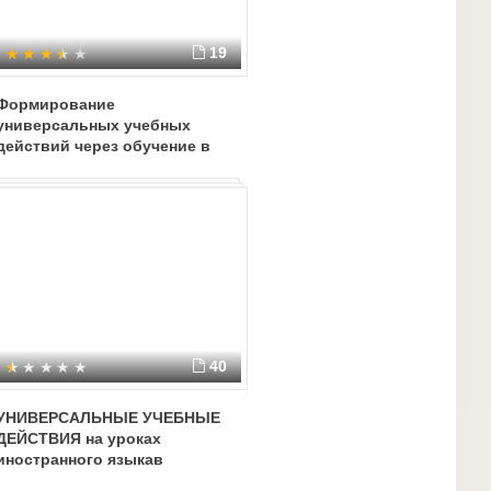
19
Формирование
универсальных учебных
действий через обучение в
кружках и студиях
естественно-научной
направленности
40
УНИВЕРСАЛЬНЫЕ УЧЕБНЫЕ
ДЕЙСТВИЯ на уроках
иностранного языкав
начальной школе