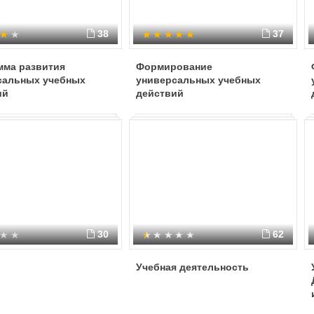
38
37
мма развития
Формирование
сальных учебных
универсальных учебных
ий
действий
30
62
Учебная деятельность