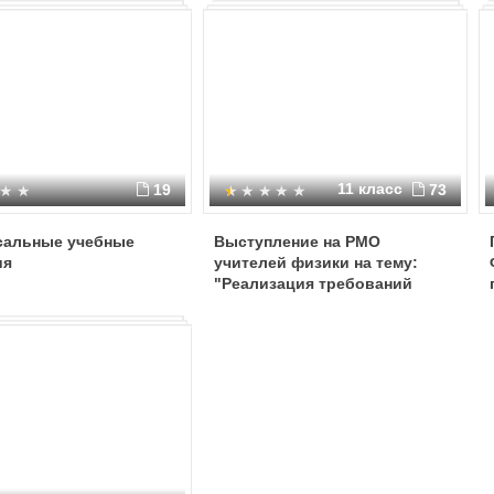
11 класс
19
73
сальные учебные
Выступление на РМО
ия
учителей физики на тему:
"Реализация требований
ФГОС ООО в деятельности
учителя физики"