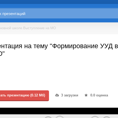
сновной школе.Выступление на МО
ентация на тему "Формирование УУД 
О"
ать презентацию (0.12 Мб)
3 загрузки
0.0 оценка