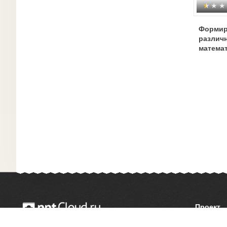
Формир
различн
математ
Проект
О сайте
© 2014 — 2026 Облачный хостинг презентаций