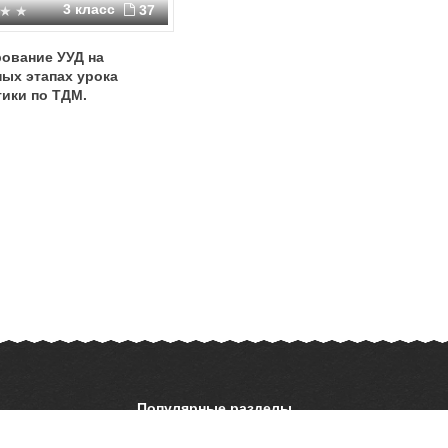
3 класс
37
ование УУД на
ых этапах урока
ики по ТДМ.
Популярные разделы
ОБЖ
История