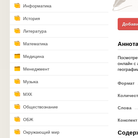
Информатика
История
Добави
Литература
Аннота
Математика
Медицина
Посмотре
онлайн с 
Менеджмент
географии
Музыка
Формат
МХК
Количес
Обществознание
Слова
ОБЖ
Конспект
Содер
Окружающий мир