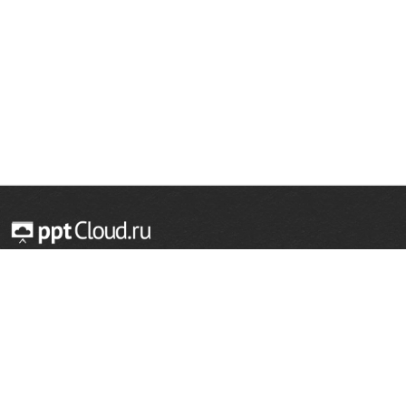
© 2014 — 2026 Облачный хостинг презентаций
Email:
support@pptcloud.ru
Проект
Популярные разделы
О сайте
ОБЖ
История
Химия
Как сделать презентацию
Физкультура
Астрономия