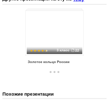
3 класс
22
Золотое кольцо России
Золотое
Похожие презентации