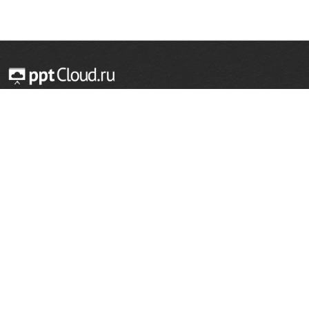
© 2014 — 2026 Облачный хостинг презентаций
Email:
support@pptcloud.ru
Проект
Популярные разделы
О сайте
ОБЖ
История
Химия
Как сделать презентацию
Физкультура
Астрономия
Правообладателям
География
Биология
Форма обратной связи
Иностранные языки
Сообщить об ошибке
Шаблоны для презентаций