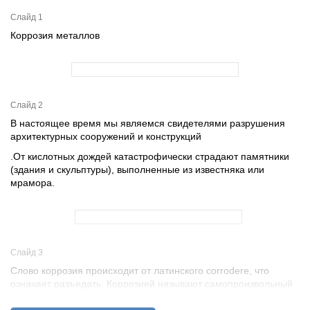
Слайд 1
Коррозия металлов
Слайд 2
В настоящее время мы являемся свидетелями разрушения
архитектурных сооружений и конструкций
.От кислотных дождей катастрофически страдают памятники
(здания и скульптуры), выполненные из известняка или
мрамора.
Слайд 3
Слово коррозия происходит от латинского corrodere, что
означает разъедать. Коррозией называют самопроизвольный
процесс разрушения материалов и изделий из них под