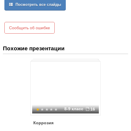
химическим воздействием окружающей среды.
Посмотреть все слайды
КОРРОЗИЯ
Сообщить об ошибке
Похожие презентации
8-9 класс
16
Коррозия
Процесс