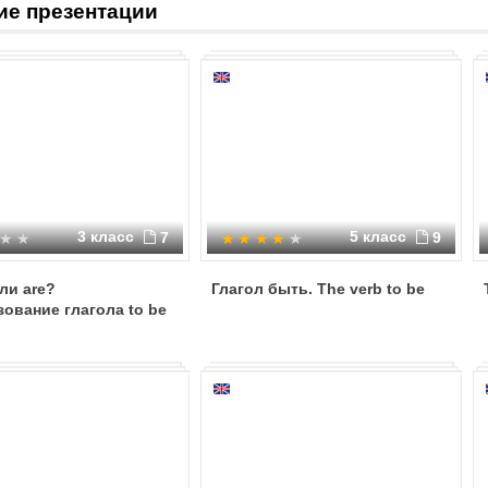
ие презентации
the date
s the 9th of December
3 класс
5 класс
7
9
или are?
Глагол быть. The verb to be
ование глагола to be
uting the students' workbooks
ing up the homework 48 points
de the adjectives into 3 categories: a) adjectives describing person's a