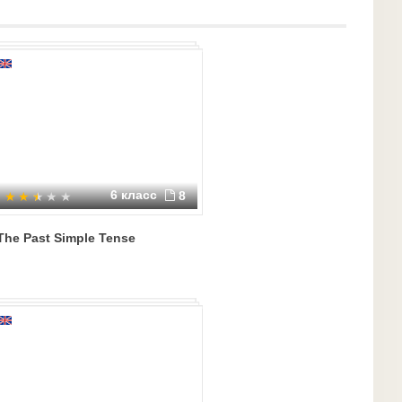
6 класс
8
The Past Simple Tense
ppearance; b) adjectives