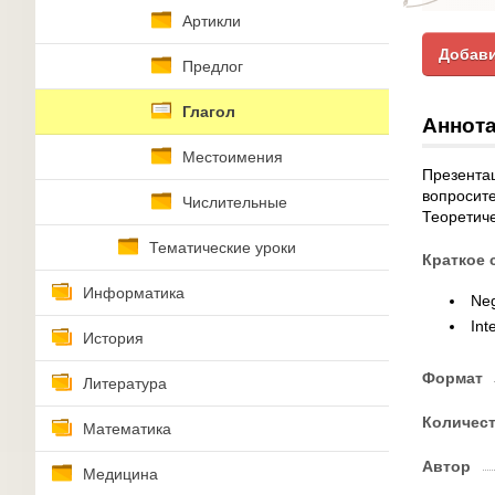
Артикли
Добави
Предлог
Глагол
Аннота
Местоимения
Презентац
вопросите
Числительные
Теоретиче
Тематические уроки
Краткое 
Информатика
Neg
Int
История
Формат
Литература
Количес
Математика
Автор
Медицина