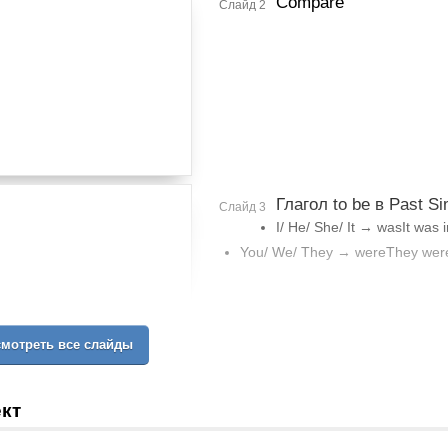
Compare
Слайд 2
Глагол to be в Past Si
Слайд 3
I/ He/ She/ It → wasIt was i
You/ We/ They → wereThey were in
мотреть все слайды
кт