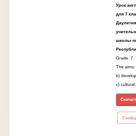
для 7 кл
Республи
Grade: 7
c) cultural
Скачат
Teaching m
Сообщ
Literature
Visual aid