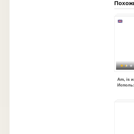
Похож
b) asking 
P: Today i
Am, is 
Использ
d) distrib
II. Check
Ex 9. Divi