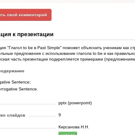
ть свой комментарий
ция к презентации
ия "Глагол to be в Past Simple" поможет объяснить ученикам как с
льные предложения с использование глагола to be и как правильно
ская часть презентации подкрепляется примерами (предложениями 
содержание
ative Sentence;
errogative Sentence.
pptx (powerpoint)
9
тво слайдов
Кирсанова Н.Н.