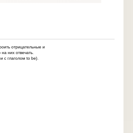
троить отрицательные и
 на них отвечать.
с глаголом to be).