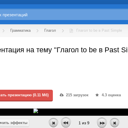
Грамматика
Глагол
Глагол to be в Past Simple
нтация на тему "Глагол to be в Past S
ать презентацию (0.11 Мб)
215 загрузок
4.3 оценка
чить эффекты
1
из
9