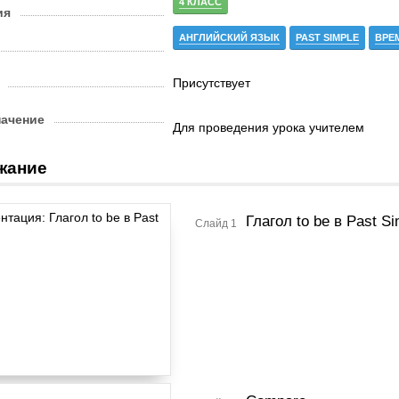
4 КЛАСС
ия
АНГЛИЙСКИЙ ЯЗЫК
PAST SIMPLE
ВРЕ
Присутствует
начение
Для проведения урока учителем
жание
Глагол to be в Past Si
Слайд 1