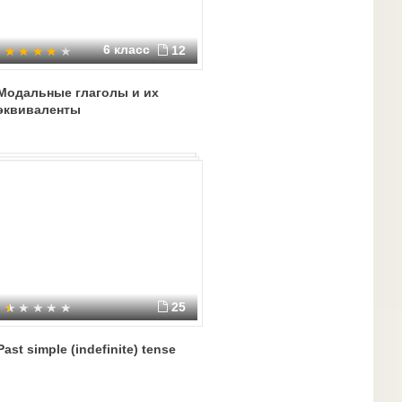
6 класс
12
Модальные глаголы и их
эквиваленты
25
Past simple (indefinite) tense
ter
adjectives describing other qualities
educated