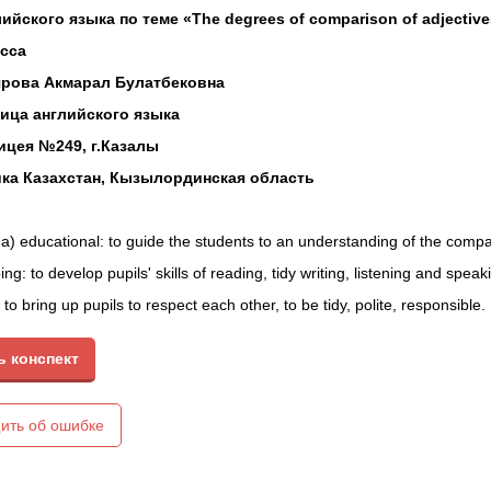
асса
ка Казахстан, Кызылординская область
: to bring up pupils to respect each other, to be tidy, polite, responsible.
ь конспект
ethods: explaining, listening, reading, comparing, speaking.
ить об ошибке
: English VII, O. V. Afanasyeva, I. V. Mikheeva–Moscow, “Prosveshchen
: an interactive board, ActiVote