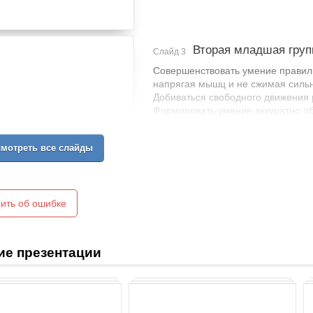
Вторая младшая групп
Слайд 3
Совершенствовать умение правиль
напрягая мышц и не сжимая силь
Добиваться свободного движения 
Формировать умение аккуратно обм
снимать лишнюю краску о край ба
промывать кисть, прежде чем набр
мотреть все слайды
Развивать умение ритмично наноси
Предлагать детям изображать про
направлениях, перекрещивать их.
Подводить детей к изображению 
ить об ошибке
из комбинаций разных форм и лин
Развивать умение располагать из
ие презентации