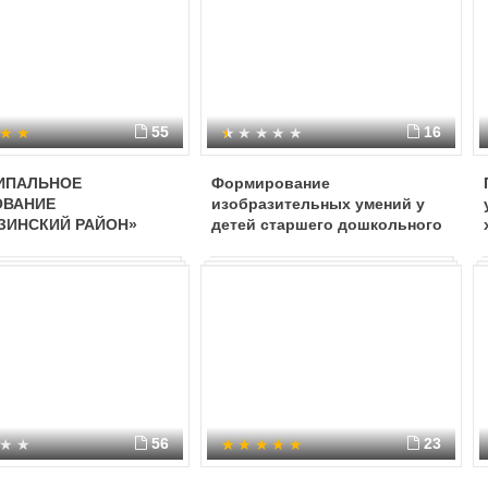
55
16
ИПАЛЬНОЕ
Формирование
ОВАНИЕ
изобразительных умений у
ЗИНСКИЙ РАЙОН»
детей старшего дошкольного
ИПАЛЬНОЕ
возраста в декоративном
ТНОЕ ДОШКОЛЬНОЕ
рисовании по мотивам
ОВАТЕЛЬНОЕ
дымковской росписи
ЕНИЕ УСТЬ –
ИНСКИЙ ДЕТСКИЙ САД
ЫШКО»
56
23