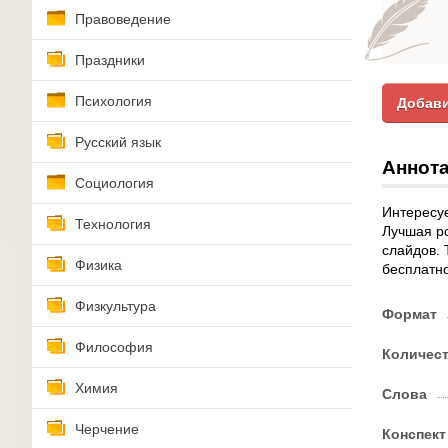
Правоведение
Праздники
Психология
Добави
Русский язык
Аннота
Социология
Интересуе
Технология
Лучшая po
слайдов. 
Физика
бесплатно
Физкультура
Формат
Философия
Количес
Химия
Слова
Черчение
Конспект