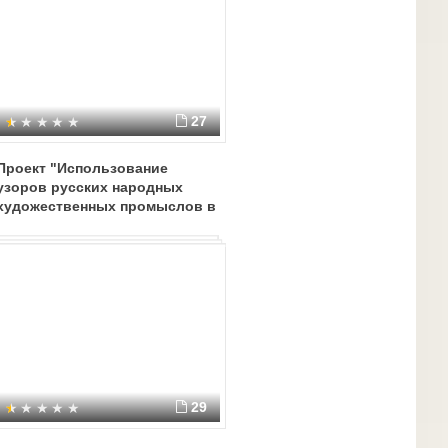
27
Проект "Использование
узоров русских народных
художественных промыслов в
декоративной
изобразительной
деятельности старших
дошкольников"
29