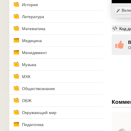
История
Вклю
Литература
Код д
Математика
Медицина
В
О
Менеджмент
Музыка
МХК
Обществознание
ОБЖ
Комме
Окружающий мир
Педагогика