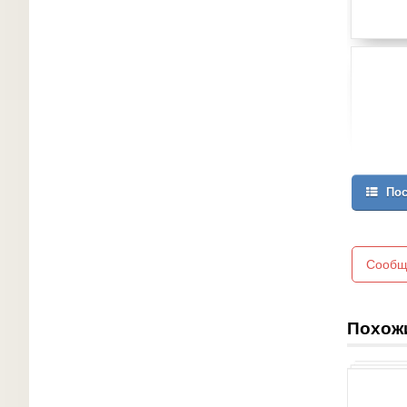
Пос
Сообщ
Похож