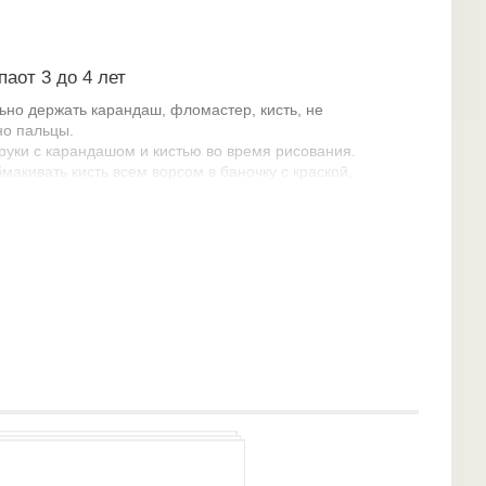
аот 3 до 4 лет
но держать карандаш, фломастер, кисть, не
но пальцы.
руки с карандашом и кистью во время рисования.
акивать кисть всем ворсом в баночку с краской,
ночки легким прикосновением ворса, хорошо
ать краску другого цвета.
ть линии, штрихи, пятна, мазки.
стые предметы, рисовать прямые линии в разных
предметов разной формы и предметов, состоящих
ий.
ображения по всему листу.