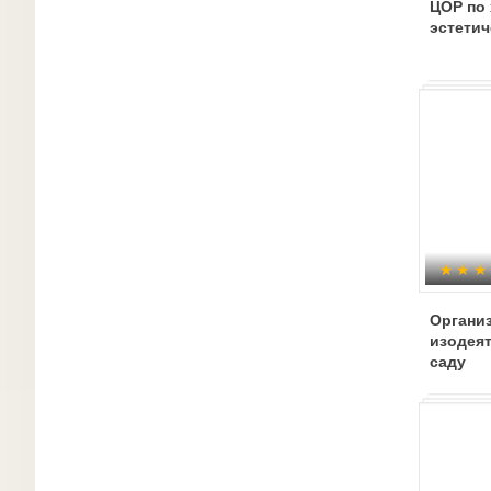
ЦОР по
эстети
Организ
изодеят
саду