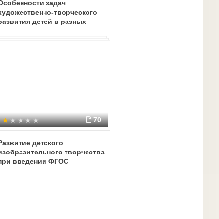
Особенности задач
художественно-творческого
развития детей в разных
возрастных группах
70
Развитие детского
изобразительного творчества
при введении ФГОС
дошкольного образования