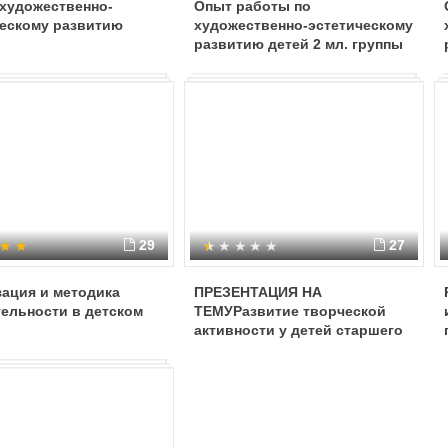
 художественно-
Опыт работы по
ческому развитию
художественно-эстетическому
развитию детей 2 мл. группы
29
27
ация и методика
ПРЕЗЕНТАЦИЯ НА
ельности в детском
ТЕМУРазвитие творческой
активности у детей старшего
дошкольного возраста с ЗПР
посредством технологии
нетрадиционного рисования: