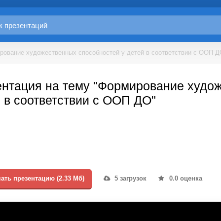
рование художественных способностей у детей в соответствии с ООП 
нтация на тему "Формирование худож
 в соответствии с ООП ДО"
ать презентацию (2.33 Мб)
5 загрузок
0.0 оценка