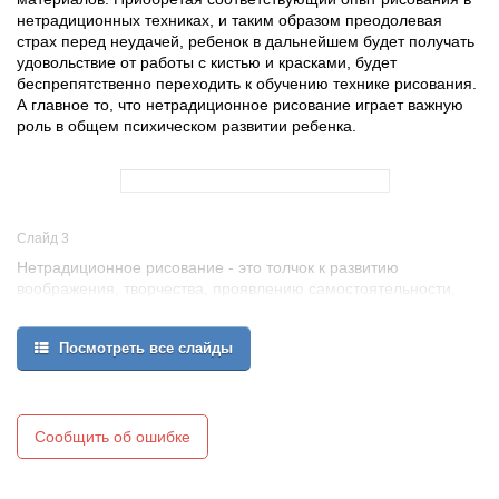
нетрадиционных техниках, и таким образом преодолевая
страх перед неудачей, ребенок в дальнейшем будет получать
удовольствие от работы с кистью и красками, будет
беспрепятственно переходить к обучению технике рисования.
А главное то, что нетрадиционное рисование играет важную
роль в общем психическом развитии ребенка.
Слайд 3
Нетрадиционное рисование - это толчок к развитию
воображения, творчества, проявлению самостоятельности,
инициативы, выражения индивидуальности. Каждая техника –
это маленькая игра, доставляющая ребенку радость,
Посмотреть все слайды
положительные эмоции. Она не утомляет малыша, у ребенка
сохраняется высокая активность и работоспособность на
протяжении всего времени рисования.
Нетрадиционное рисование лежит в основе многих арт-
терапевтических техник. Как средство коррекции психических
Сообщить об ошибке
процессов, нетрадиционные техники рисования позволяют
преодолеть чувство страха, дают свободу, вселяют уверенность