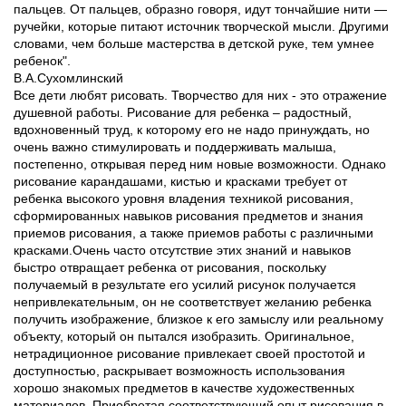
пальцев. От пальцев, образно говоря, идут тончайшие нити —
ручейки, которые питают источник творческой мысли. Другими
словами, чем больше мастерства в детской руке, тем умнее
ребенок".
В.А.Сухомлинский
Все дети любят рисовать. Творчество для них - это отражение
душевной работы. Рисование для ребенка – радостный,
вдохновенный труд, к которому его не надо принуждать, но
очень важно стимулировать и поддерживать малыша,
постепенно, открывая перед ним новые возможности. Однако
рисование карандашами, кистью и красками требует от
ребенка высокого уровня владения техникой рисования,
сформированных навыков рисования предметов и знания
приемов рисования, а также приемов работы с различными
красками.Очень часто отсутствие этих знаний и навыков
быстро отвращает ребенка от рисования, поскольку
получаемый в результате его усилий рисунок получается
непривлекательным, он не соответствует желанию ребенка
получить изображение, близкое к его замыслу или реальному
объекту, который он пытался изобразить. Оригинальное,
нетрадиционное рисование привлекает своей простотой и
доступностью, раскрывает возможность использования
хорошо знакомых предметов в качестве художественных
материалов. Приобретая соответствующий опыт рисования в