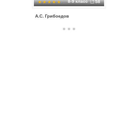
8-9 класс
58
А.С. Грибоедов
«Горе от