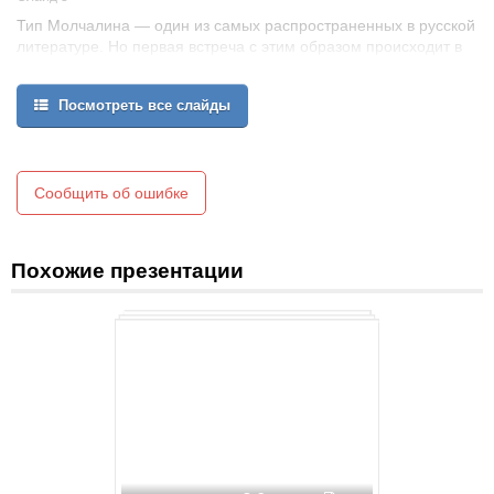
Тип Молчалина — один из самых распространенных в русской
литературе. Но первая встреча с этим образом происходит в
пьесе “Горе от ума”. Грибоедов проявил большую силу
публицистического обобщения. Маленького чиновника —
Посмотреть все слайды
секретаря Фамусова — автор возвел в символ значительной
социально-политической группы.Молчалин стал нарицательным
обозначением подлости, лакейства.
Сообщить об ошибке
Похожие презентации