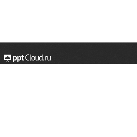
© 2014 — 2026 Облачный хостинг презентаций
Email:
support@pptcloud.ru
Проект
Популярные разделы
О сайте
ОБЖ
История
Химия
Как сделать презентацию
Физкультура
Астрономия
Правообладателям
География
Биология
Форма обратной связи