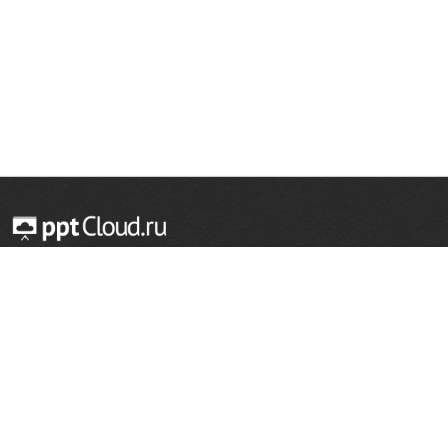
© 2014 — 2026 Облачный хостинг презентаций
Email:
support@pptcloud.ru
Проект
Популярные разделы
О сайте
ОБЖ
История
Химия
Как сделать презентацию
Физкультура
Астрономия
Правообладателям
География
Биология