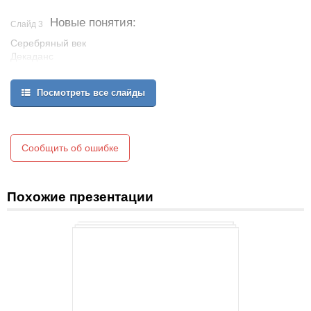
Новые понятия:
Слайд 3
Серебряный век
Декаданс
Неореализм
Модернизм
Посмотреть все слайды
Символизм
Акмеизм
Футуризм
Неокрестьянская поэзия
Сообщить об ошибке
Имажинизм
Партийная литература
Похожие презентации