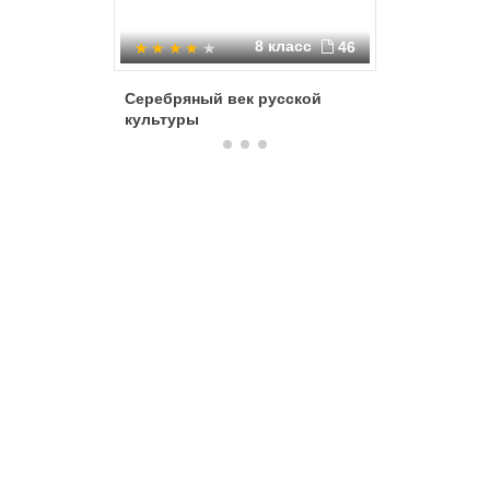
8 класс
46
Серебряный век русской
Россия р
культуры