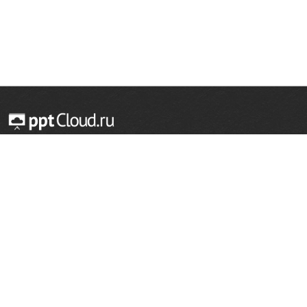
© 2014 — 2026 Облачный хостинг презентаций
Email:
support@pptcloud.ru
Проект
Популярные разделы
О сайте
ОБЖ
История
Химия
Как сделать презентацию
Физкультура
Астрономия
Правообладателям
География
Биология
Форма обратной связи
Иностранные языки