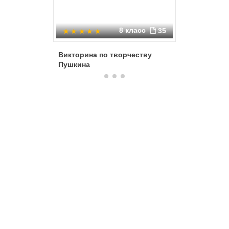
8 класс
35
Викторина по творчеству
Дружба в
Пушкина
Пушкина