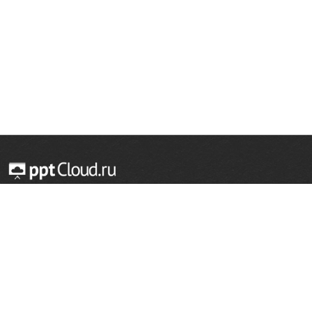
© 2014 — 2026 Облачный хостинг презентаций
Email:
support@pptcloud.ru
Проект
Популярные разделы
О сайте
ОБЖ
История
Химия
Как сделать презентацию
Физкультура
Астрономия