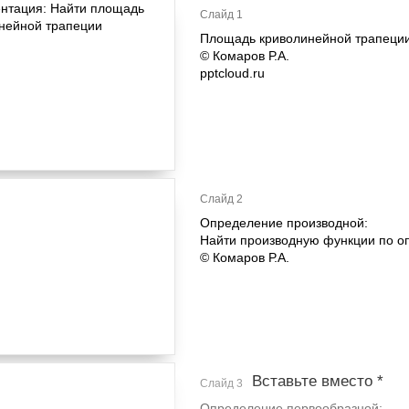
Слайд 1
Площадь криволинейной трапеци
© Комаров Р.А.
pptcloud.ru
Слайд 2
Определение производной:
Найти производную функции по о
© Комаров Р.А.
Вставьте вместо *
Слайд 3
Определение первообразной: