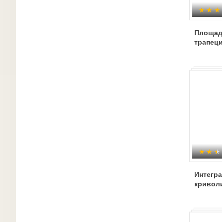
Площад
трапеци
Интегр
кривол