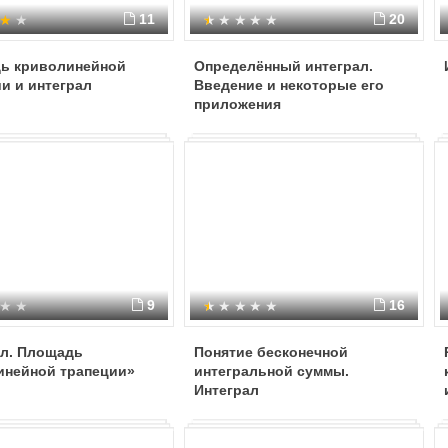
11
20
ь криволинейной
Определённый интеграл.
и и интеграл
Введение и некоторые его
приложения
9
16
ал. Площадь
Понятие бесконечной
инейной трапеции»
интегральной суммы.
Интеграл