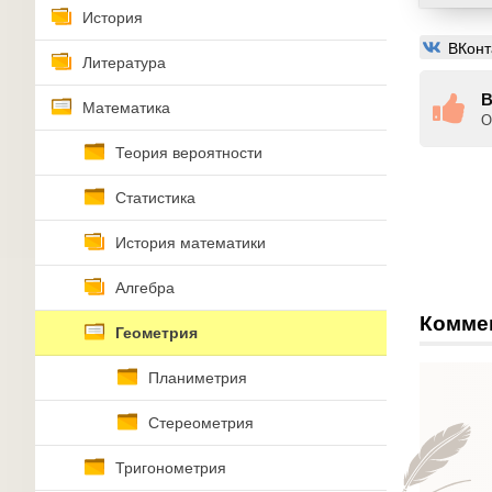
История
ВКонт
Литература
В
Математика
О
Теория вероятности
Статистика
История математики
Алгебра
Комме
Геометрия
Планиметрия
Стереометрия
Тригонометрия