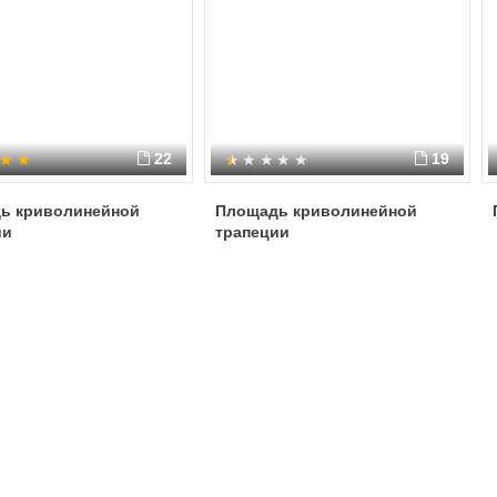
22
19
ь криволинейной
Площадь криволинейной
ии
трапеции