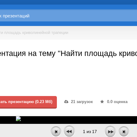
ти площадь криволинейной трапеции
нтация на тему "Найти площадь крив
ать презентацию (0.23 Мб)
21 загрузок
0.0 оценка
1
из
17