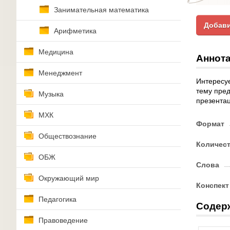
Занимательная математика
Добави
Арифметика
Медицина
Аннота
Менеджмент
Интересуе
тему пред
Музыка
презентац
МХК
Формат
Обществознание
Количес
ОБЖ
Слова
Окружающий мир
Конспект
Педагогика
Содер
Правоведение