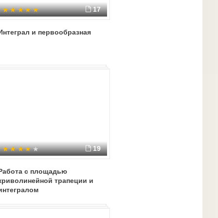
17
Интеграл и первообразная
19
Работа с площадью
криволинейной трапеции и
интегралом