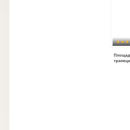
Площад
трапец