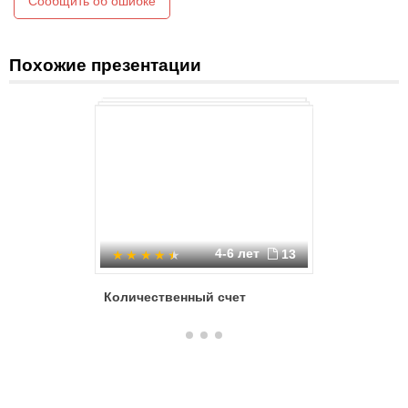
Сообщить об ошибке
Похожие презентации
4-6 лет
13
Количественный счет
Весёлый