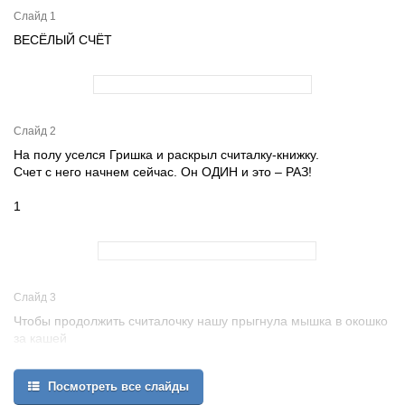
Слайд 1
ВЕСЁЛЫЙ СЧЁТ
Слайд 2
На полу уселся Гришка и раскрыл считалку-книжку.
Счет с него начнем сейчас. Он ОДИН и это – РАЗ!
1
Слайд 3
Чтобы продолжить считалочку нашу прыгнула мышка в окошко
за кашей
Счет продолжаем, запомни слова: ОДИН плюс ОДИН
получается ДВА
Посмотреть все слайды