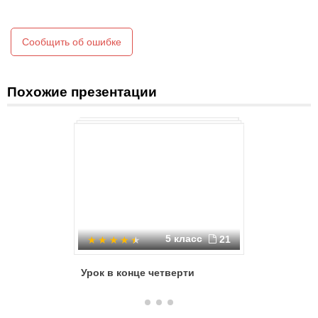
2
1 + 1 = 2
Сообщить об ошибке
Похожие презентации
5 класс
21
Урок в конце четверти
Занимат
математи
Математ