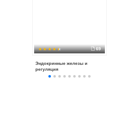
69
Эндокринные железы и
НАРУШЕ
регуляция
ОБМЕНА