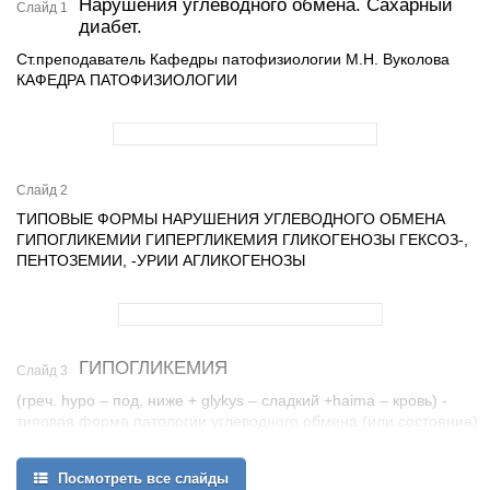
Нарушения углеводного обмена. Сахарный
Слайд 1
диабет.
Ст.преподаватель Кафедры патофизиологии М.Н. Вуколова
КАФЕДРА ПАТОФИЗИОЛОГИИ
Слайд 2
ТИПОВЫЕ ФОРМЫ НАРУШЕНИЯ УГЛЕВОДНОГО ОБМЕНА
ГИПОГЛИКЕМИИ ГИПЕРГЛИКЕМИЯ ГЛИКОГЕНОЗЫ ГЕКСОЗ-,
ПЕНТОЗЕМИИ, -УРИИ АГЛИКОГЕНОЗЫ
ГИПОГЛИКЕМИЯ
Слайд 3
(греч. hypo – под, ниже + glykys – сладкий +haima – кровь) -
типовая форма патологии углеводного обмена (или состояние),
характеризующееся снижением содержания глюкозы в плазме
крови натощак ниже нормы (менее 65 мг% или 3,58 ммоль/л).
Посмотреть все слайды