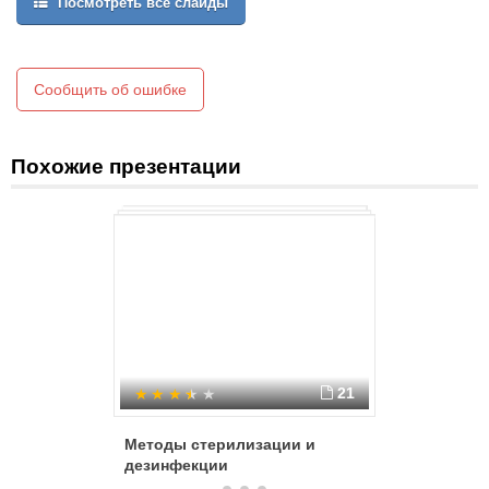
Посмотреть все слайды
являются больные, бациллоносители и животные.
Сообщить об ошибке
Похожие презентации
21
Методы стерилизации и
Антисеп
дезинфекции