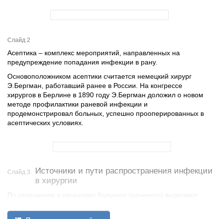
Слайд 2
Асептика – комплекс мероприятий, направленных на
предупреждение попадания инфекции в рану.
Основоположником асептики считается немецкий хирург
Э.Бергман, работавший ранее в России. На конгрессе
хирургов в Берлине в 1890 году Э.Бергман доложил о новом
методе профилактики раневой инфекции и
продемонстрировал больных, успешно прооперированных в
асептических условиях.
Источники и пути распространения инфекции
Слайд 3
в хирургии
По отношению к организму больного (раненого) выделяют
экзогенные (вне организма) и эндогенные (внутри организма)
источники инфекции. Источниками экзогенной инфекции