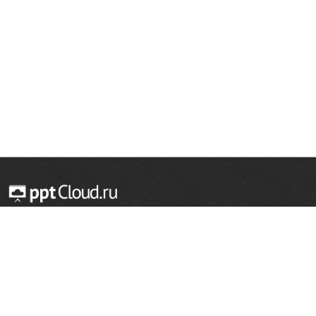
© 2014 — 2026 Облачный хостинг презентаций
Email:
support@pptcloud.ru
Проект
Популярные разделы
О сайте
ОБЖ
История
Химия