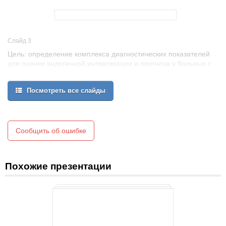
Слайд 3
Цель: определение комплекса диагностических показателей
для оценки эндогенной интоксикации и прогноза у больных с
панкреонекрозом.
Задачи:
Посмотреть все слайды
провести ретроспективный анализ историй болезни пациентов с
деструктивным панкреатитом;
определить степень эндогенной интоксикации по
лейкоцитарному индексу интоксикации (ЛИИ) и шкале Ranson у
пациентов в первые часы поступления в стационар и после
Сообщить об ошибке
оперативного лечения;
сравнить показатели.
Похожие презентации