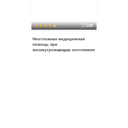
109
Неотложная медицинская
Эндоген
помощь при
хирурги
жизнеугрожающих состояниях
коррекц