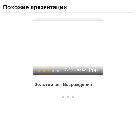
Похожие презентации
7-11 класс
47
Золотой век Возрождения
Высокое
гуманиз