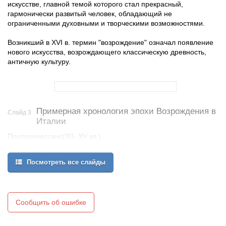
искусстве, главной темой которого стал прекрасный,
гармонически развитый человек, обладающий не
ограниченными духовными и творческими возможностями.
Возникший в XVI в. термин "возрождение" означал появление
нового искусства, возрождающего классическую древность,
античную культуру.
Примерная хронология эпохи Возрождения в
Слайд 3
Италии
Проторенессанс(ХII- XV вв.)
Раннее Возрождение(XV в.)
Высокое Возрождение(конец XV – начало XVI в.)
Посмотреть все слайды
Позднее Возрождение(последние две трети XVI в.)
Сообщить об ошибке