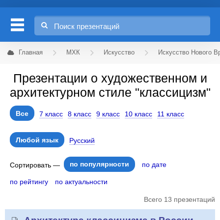
Главная
МХК
Искусство
Искусство Нового В
Презентации о художественном и
архитектурном стиле "классицизм"
Все
7 класс
8 класс
9 класс
10 класс
11 класс
Любой язык
Русский
по популярности
по дате
Сортировать —
по рейтингу
по актуальности
Всего 13 презентаций