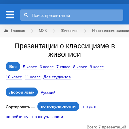
Главная
МХК
Живопись
Направления живопи
Презентации о классицизме в
живописи
Все
5 класс
6 класс
7 класс
8 класс
9 класс
10 класс
11 класс
Для студентов
Любой язык
Русский
по популярности
по дате
Сортировать —
по рейтингу
по актуальности
Всего 7 презентаций