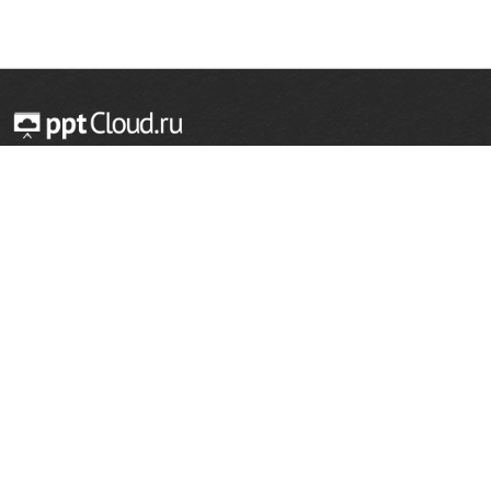
© 2014 — 2026 Облачный хостинг презентаций
Email:
support@pptcloud.ru
Проект
Популярные разделы
О сайте
ОБЖ
История
Химия
Как сделать презентацию
Физкультура
Астрономия
Правообладателям
География
Биология
Форма обратной связи
Иностранные языки
Сообщить об ошибке
Шаблоны для презентаций