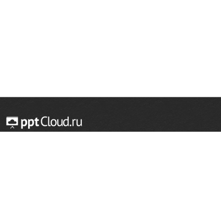
© 2014 — 2026 Облачный хостинг презентаций
Email:
support@pptcloud.ru
Проект
Популярные разделы
О сайте
ОБЖ
История
Химия
Как сделать презентацию
Физкультура
Астрономия