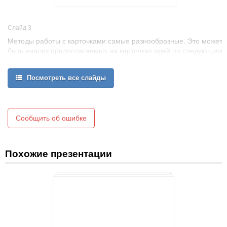
Слайд 3
Методы работы с карточками самые разнообразные. Это может
быть анализ предполагаемых на карточках идей по следующим
вопросам:
Посмотреть все слайды
В каких случаях уместно использовать данную идею?
На что необходимо обратить внимание, чтобы кадр удался?
Какие советы вы бы дали фотографу, если он выбрал данную
идею группового портрета?
Сообщить об ошибке
Обсуждение может быть групповое или в режиме фронтальной
работы со всеми обучающимися.
Похожие презентации