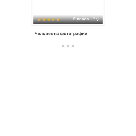
9 класс
9
Человек на фотографии
совреме