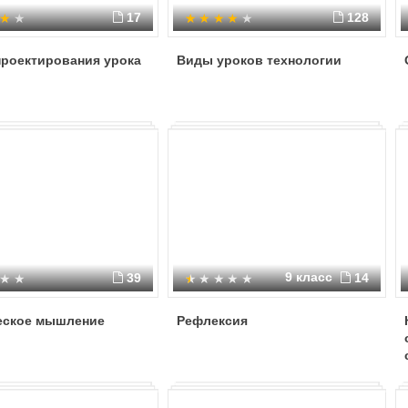
17
128
проектирования урока
Виды уроков технологии
9 класс
39
14
еское мышление
Рефлексия