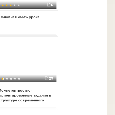
6
Основная часть урока
29
Компетентностно-
ориентированные задания в
структуре современного
урока как средство
реализации системно-
деятельностного подхода