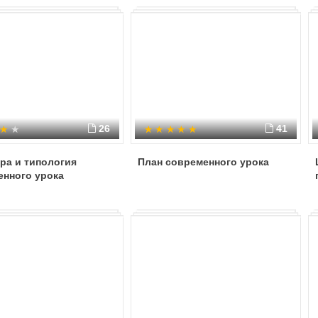
26
41
ра и типология
План современного урока
енного урока