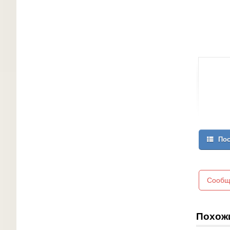
Пос
Сообщ
Похож