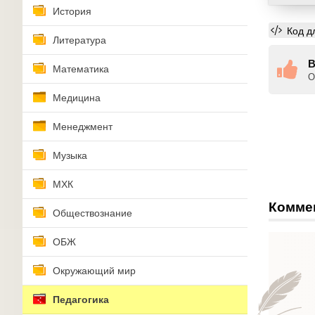
История
Код д
Литература
В
Математика
О
Медицина
Менеджмент
Музыка
МХК
Комме
Обществознание
ОБЖ
Окружающий мир
Педагогика