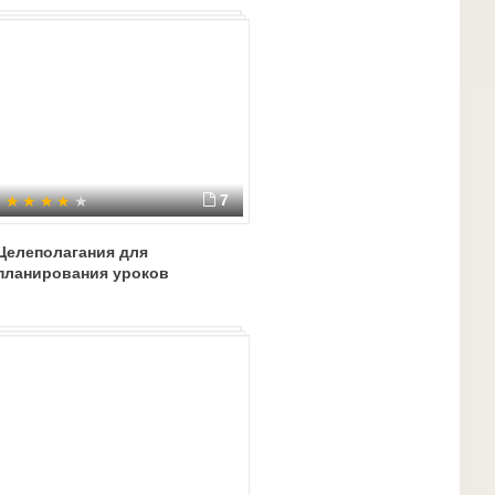
7
Целеполагания для
планирования уроков