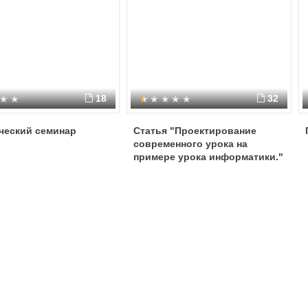
18
32
ческий семинар
Статья "Проектирование
современного урока на
примере урока информатики."