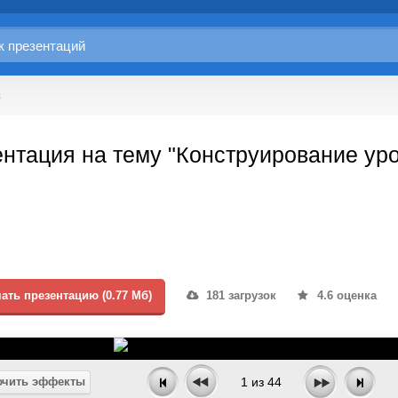
а
нтация на тему "Конструирование уро
ать презентацию (0.77 Мб)
181 загрузок
4.6 оценка
чить эффекты
1
из
44