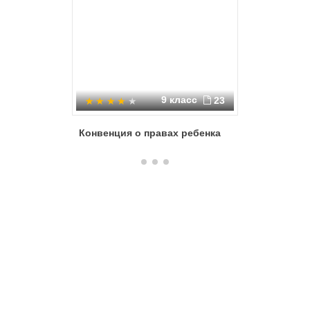
9 класс
23
Конвенция о правах ребенка
Конвенци