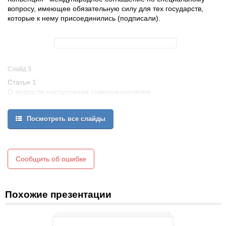
вопросу, имеющее обязательную силу для тех государств,
которые к нему присоединились (подписали).
Слайд 3
Статья 1
О возрасте наступления совершеннолетия.
Посмотреть все слайды
Статья 6
Право на жизнь
Сообщить об ошибке
Ребенком является человек до достижения 18-летнего возраста,
если по закону, применимому к данному ребенку, он не
достигаетсовершеннолетия ранее.
Похожие презентации
Ребенок имеет неотъемлемое право на жизнь и здоровое
развитие.