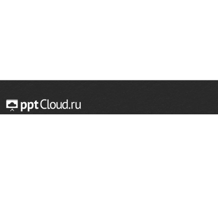
© 2014 — 2026 Облачный хостинг презентаций
Email:
support@pptcloud.ru
Проект
Популярные разделы
О сайте
ОБЖ
История
Химия
Как сделать презентацию
Физкультура
Астрономия
Правообладателям
География
Биология