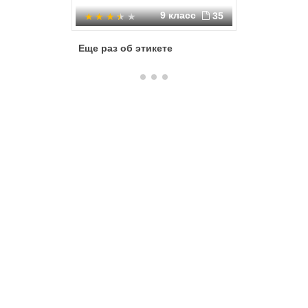
9 класс
35
Еще раз об этикете
Этикет:
правила 