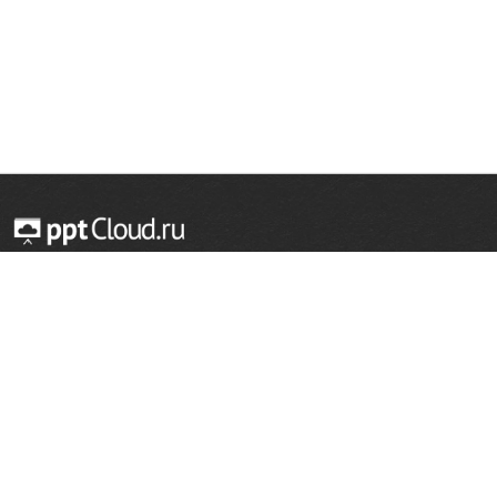
© 2014 — 2026 Облачный хостинг презентаций
Email:
support@pptcloud.ru
Проект
Популярные разделы
О сайте
ОБЖ
История
Химия
Как сделать презентацию
Физкультура
Астрономия
Правообладателям
География
Биология