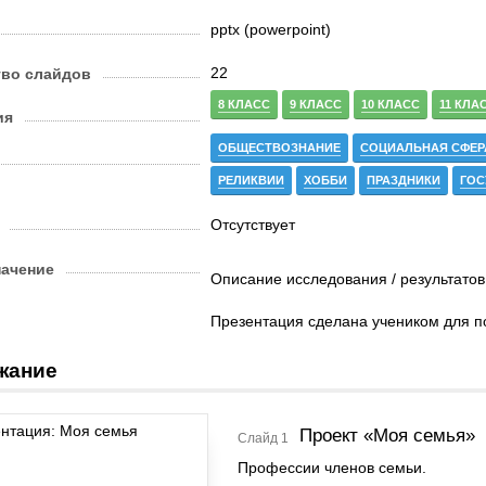
pptx (powerpoint)
22
тво слайдов
8 КЛАСС
9 КЛАСС
10 КЛАСС
11 КЛА
ия
ОБЩЕСТВОЗНАНИЕ
СОЦИАЛЬНАЯ СФЕР
РЕЛИКВИИ
ХОББИ
ПРАЗДНИКИ
ГОС
Отсутствует
начение
Описание исследования / результатов
Презентация сделана учеником для п
жание
Проект «Моя семья»
Слайд 1
Профессии членов семьи.