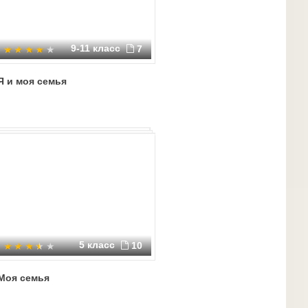
9-11 класс
7
Я и моя семья
5 класс
10
Моя семья