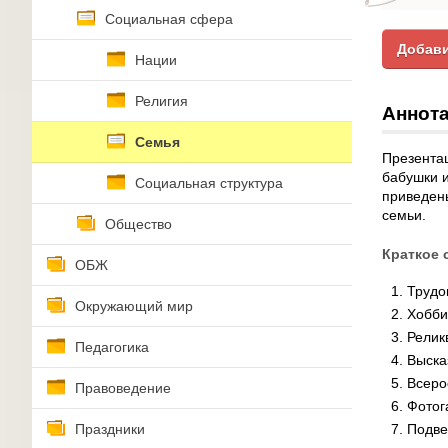
Социальная сфера
Добави
Нации
Религия
Аннота
Семья
Презентац
бабушки и
Социальная структура
приведен
семьи.
Общество
Краткое 
ОБЖ
Трудо
Окружающий мир
Хобби
Релик
Педагогика
Выска
Всеро
Правоведение
Фотог
Праздники
Подве