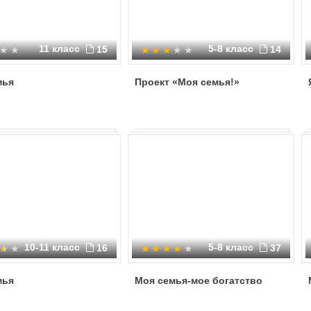
11 класс
5-8 класс
15
14
мья
Проект «Моя семья!»
10-11 класс
5-8 класс
16
37
мья
Моя семья-мое богатство