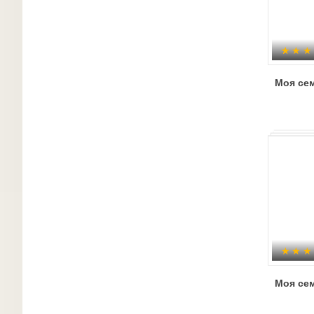
Моя се
Моя се