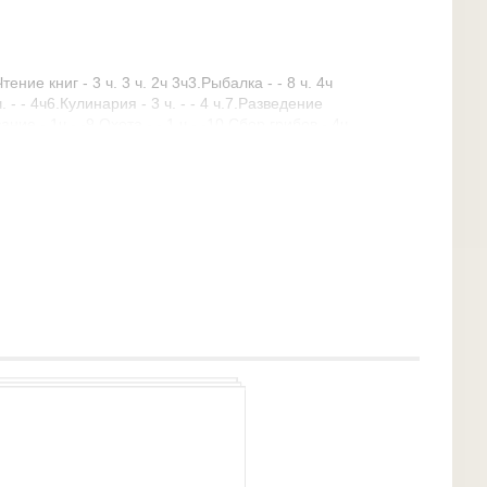
тение книг - 3 ч. 3 ч. 2ч 3ч3.Рыбалка - - 8 ч. 4ч
ч. - - 4ч6.Кулинария - 3 ч. - - 4 ч.7.Разведение
ние - 1ч - -9.Охота - - 1 ч - -10.Сбор грибов - 4ч.