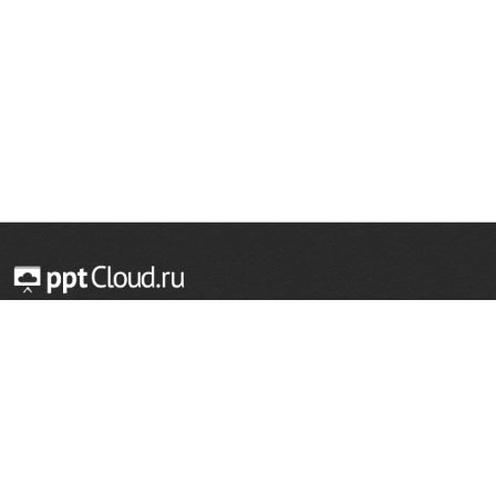
© 2014 — 2026 Облачный хостинг презентаций
Email:
support@pptcloud.ru
Проект
Популярные разделы
О сайте
ОБЖ
История
Химия
Как сделать презентацию
Физкультура
Астрономия