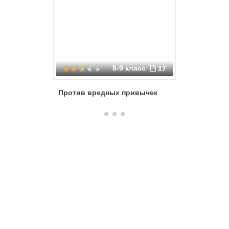
8-9 класс
17
Против вредных привычек
Вредные