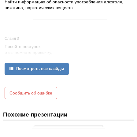
Найти информацию об опасности употребления алкоголя,
никотина, наркотических веществ.
Слайд 3
Посейте поступок –
и вы пожнете привычку,
посейте привычку –
и вы пожнете характер,
Посмотреть все слайды
посейте характер –
и вы пожнете судьбу.
У. Теккерей – английский писатель
Сообщить об ошибке
Похожие презентации