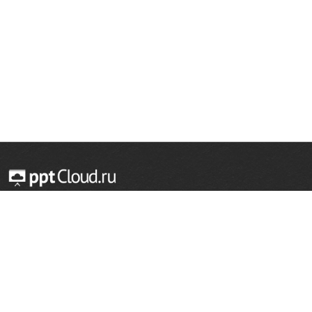
© 2014 — 2026 Облачный хостинг презентаций
Email:
support@pptcloud.ru
Проект
Популярные разделы
О сайте
ОБЖ
История
Химия
Как сделать презентацию
Физкультура
Астрономия