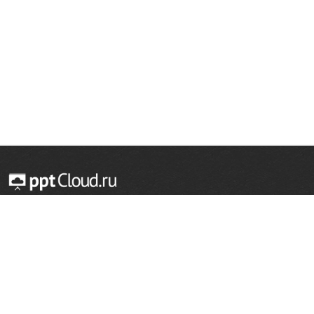
© 2014 — 2026 Облачный хостинг презентаций
Email:
support@pptcloud.ru
Проект
Популярные разделы
О сайте
ОБЖ
История
Химия
Как сделать презентацию
Физкультура
Астрономия