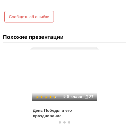
Сообщить об ошибке
Похожие презентации
5-8 класс
27
День Победы и его
Лесные 
празднование