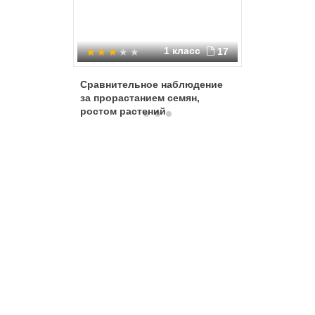
1 класс
17
Сравнительное наблюдение
Влияние 
за прорастанием семян,
развити
ростом растений