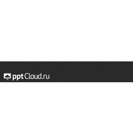
© 2014 — 2026 Облачный хостинг презентаций
Email:
support@pptcloud.ru
Проект
Популярные разделы
О сайте
ОБЖ
История
Химия
Как сделать презентацию
Физкультура
Астрономия