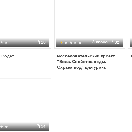
3 класс
18
32
"Вода"
Исследовательский проект
"Вода. Свойства воды.
Охрана вод" для урока
окружающий мир 3 класс
14