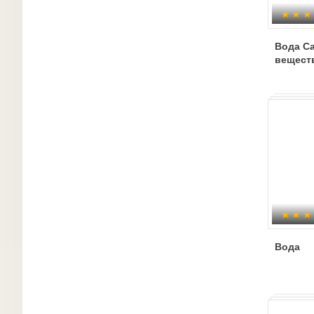
Вода С
вещест
Вода