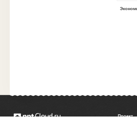
Эконом
Проект
О сайте
© 2014 — 2026 Облачный хостинг презентаций
Как сдел
Email:
support@pptcloud.ru