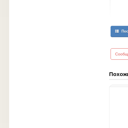
Пос
Сообщ
Похож