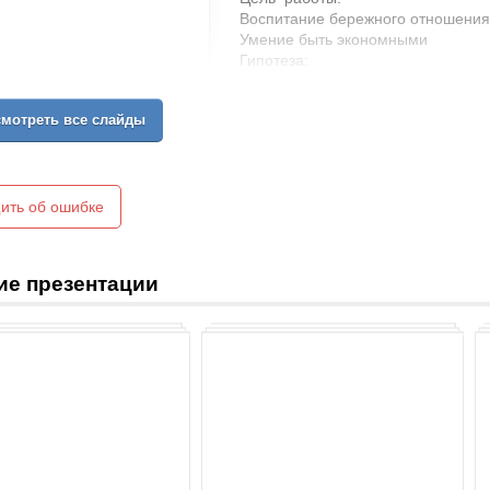
Воспитание бережного отношения 
Умение быть экономными
Гипотеза:
Если каждый человек будет беречь
Задачи:
мотреть все слайды
Узнать о запасах воды.
Выяснить, где мы теряем воду.
Определить, как устранить потери
ить об ошибке
ие презентации