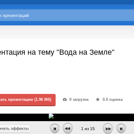
нтация на тему "Вода на Земле"
ать презентацию (1.96 Мб)
0 загрузок
0.0 оценка
чить эффекты
1
из
15