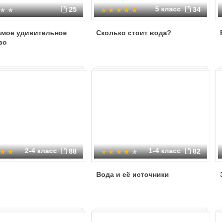
5 класс
25
34
амое удивительное
Сколько стоит вода?
во
2-4 класс
1-4 класс
88
82
Вода и её источники