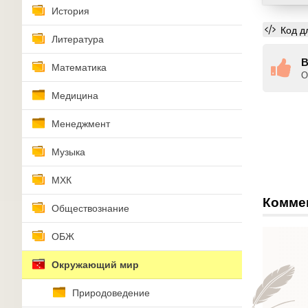
История
Код д
Литература
В
Математика
О
Медицина
Менеджмент
Музыка
МХК
Комме
Обществознание
ОБЖ
Окружающий мир
Природоведение