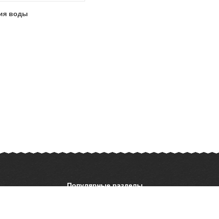
ия воды
Популярные разделы
ОБЖ
История
ать презентацию
Астрономия
География