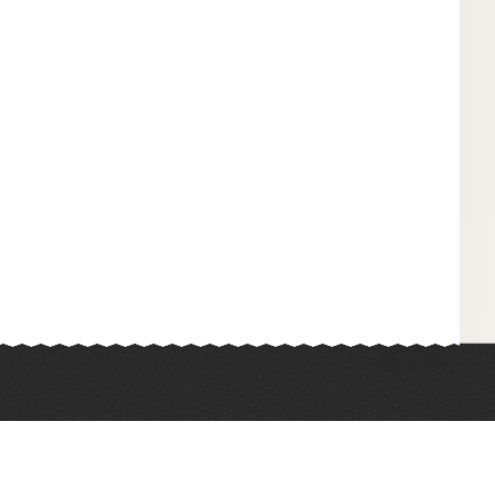
Химия
Физкультура
Биология
Иностранные языки