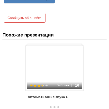
Сообщить об ошибке
Похожие презентации
2-6 лет
10
Автоматизация звука С
Автомати