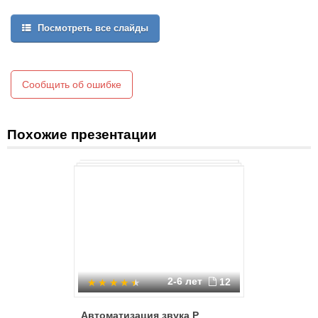
Посмотреть все слайды
Сообщить об ошибке
Похожие презентации
2-6 лет
12
Автоматизация звука Р
Автомати