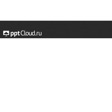
© 2014 — 2026 Облачный хостинг презентаций
Email:
support@pptcloud.ru
Проект
Популярные разделы
О сайте
ОБЖ
История
Химия
Как сделать презентацию
Физкультура
Астрономия
Правообладателям
География
Биология
Форма обратной связи
Иностранные языки
Сообщить об ошибке
Шаблоны для презентаций