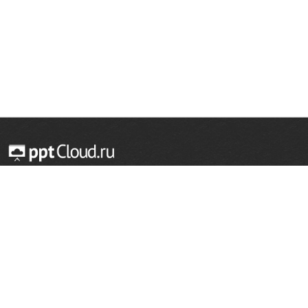
© 2014 — 2026 Облачный хостинг презентаций
Email:
support@pptcloud.ru
Проект
Популярные разделы
О сайте
ОБЖ
История
Химия
Как сделать презентацию
Физкультура
Астрономия
Правообладателям
География
Биология