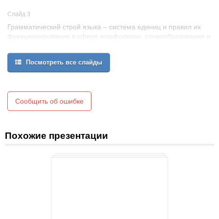
Слайд 3
Грамматический строй языка – система единиц и правил их
функционирования в сфере морфологии, словообразования и
синтаксиса.
Морфологияизучает грамматические свойства слова и его
Посмотреть все слайды
формы, а также грамматические значения в пределах слова.
Словообразованиеизучает образование слова на базе другого
однокоренного слова, которым оно мотивировано.
Синтаксисизучает словосочетания и предложения,
сочетаемость и порядок следования слов.
Сообщить об ошибке
Похожие презентации