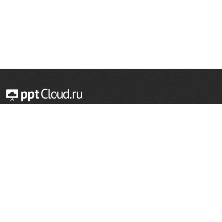
© 2014 — 2026 Облачный хостинг презентаций
Email:
support@pptcloud.ru
Проект
Популярные разделы
О сайте
ОБЖ
История
Химия
Как сделать презентацию
Физкультура
Астрономия
Правообладателям
География
Биология
Форма обратной связи