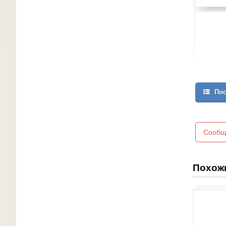
Пос
Сообщ
Похож