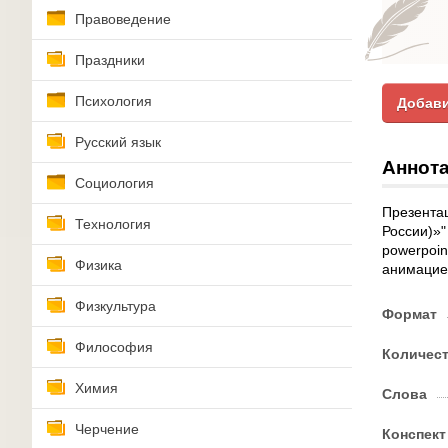
Правоведение
Праздники
Психология
Добави
Русский язык
Аннота
Социология
Презентац
Технология
России)»"
powerpoin
Физика
анимацие
Физкультура
Формат
Философия
Количес
Химия
Слова
Черчение
Конспект