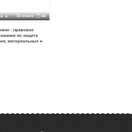
10 класс
44
ивно - правовое
рование по защите
ия, материальных и
ных ценностей от
тей военного
ера, чрезвычайных
й, обеспечения
ой безопасности