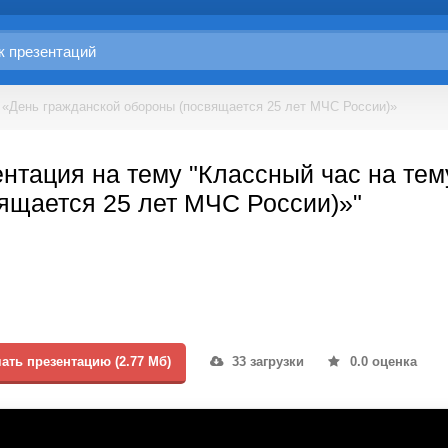
 «День гражданской обороны (посвящается 25 лет МЧС России)»
нтация на тему "Классный час на те
ящается 25 лет МЧС России)»"
ать презентацию (2.77 Мб)
33 загрузки
0.0 оценка