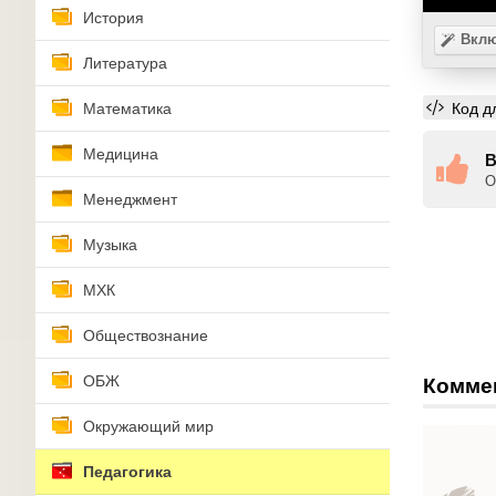
История
Вклю
Литература
Код д
Математика
Медицина
В
О
Менеджмент
Музыка
МХК
Обществознание
ОБЖ
Комме
Окружающий мир
Педагогика