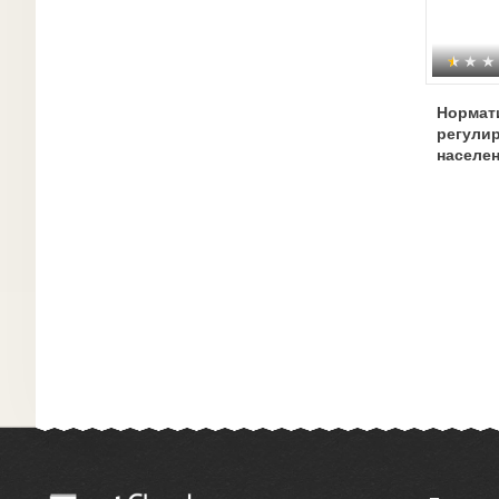
Нормат
регули
населен
культур
опаснос
характ
ситуаци
пожарн