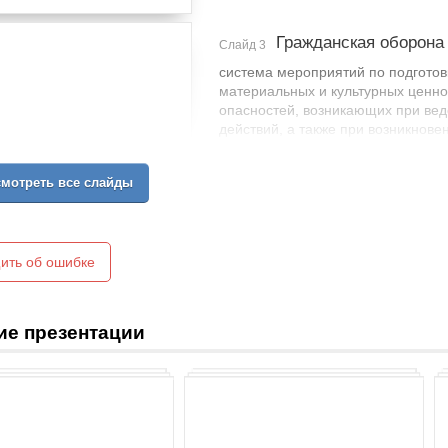
Гражданская оборона
Слайд 3
система мероприятий по подготов
материальных и культурных ценно
опасностей, возникающих при вед
действий, а также при возникнове
мотреть все слайды
ить об ошибке
ие презентации