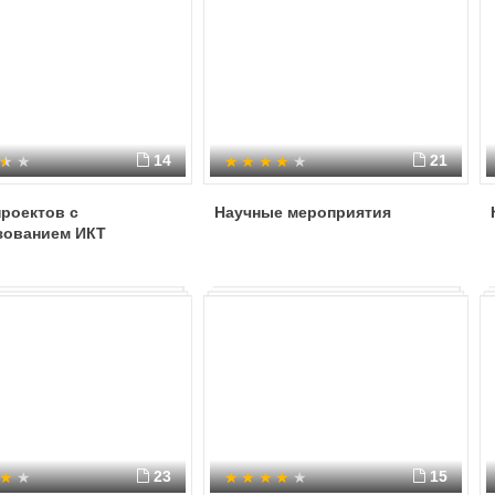
14
21
роектов с
Научные мероприятия
зованием ИКТ
23
15