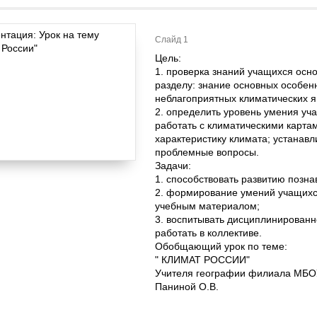
Слайд 1
Цель:
1. проверка знаний учащихся осн
разделу: знание основных особен
неблагоприятных климатических я
2. определить уровень умения уч
работать с климатическими карта
характеристику климата; устанав
проблемные вопросы.
Задачи:
1. способствовать развитию позн
2. формирование умений учащихс
учебным материалом;
3. воспитывать дисциплинирован
работать в коллективе.
Обобщающий урок по теме:
" КЛИМАТ РОССИИ"
Учителя географии филиала МБОУ
Паниной О.В.