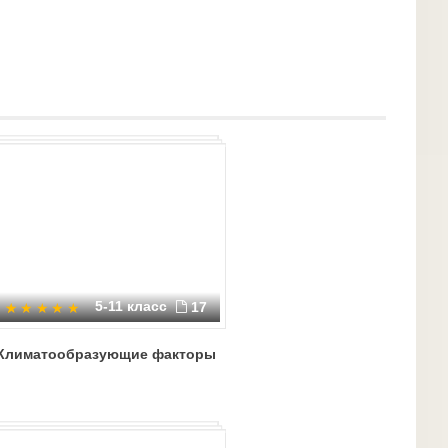
на доске.
ьность ветра, тектоническое строение,
верхность, древнее оледенение, морские
 воды, высота места над уровнем моря, близость
ние горных хребтов, деятельность человека,
5-11 класс
17
Климатообразующие факторы