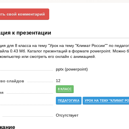
ть свой комментарий
ция к презентации
ия для 8 класса на тему "Урок на тему "Климат России"" по педагог
йла 0.43 Мб. Каталог презентаций в формате powerpoint. Можно 
 компьютер или смотреть его онлайн с анимацией.
pptx (powerpoint)
12
тво слайдов
8 КЛАСС
ия
ПЕДАГОГИКА
УРОК НА ТЕМУ "КЛИМАТ Р
Отсутствует
жание