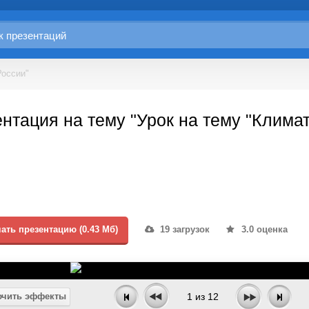
России"
нтация на тему "Урок на тему "Климат
ать презентацию (0.43 Мб)
19 загрузок
3.0 оценка
чить эффекты
1
из
12