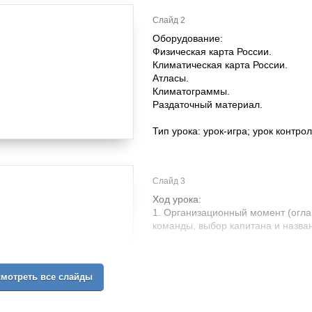
Слайд 2
Оборудование:
Физическая карта России.
Климатическая карта России.
Атласы.
Климатограммы.
Раздаточный материал.
Тип урока: урок-игра; урок контро
Слайд 3
Ход урока:
1. Организационный момент (огла
команды, выбор капитана и назва
Конкурс 1 (max 3 балла).
Климатообразующие факторы.
мотреть все слайды
Каждая команда получает по 5 “лу
т.ч и климатообразующие факторы