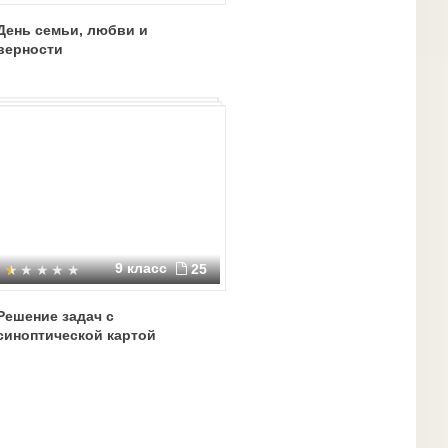
День семьи, любви и
верности
9 класс
25
Решение задач с
синоптической картой