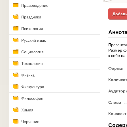
Правоведение
Добави
Праздники
Психология
Аннота
Русский язык
Презентац
Размер фа
Социология
к себе на
Технология
Формат
Физика
Количес
Физкультура
Аудитор
Философия
Слова
Химия
Конспект
Черчение
Содер