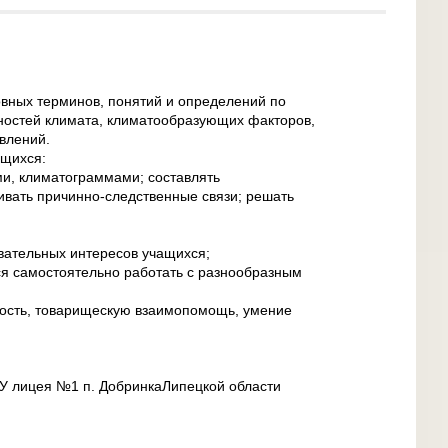
овных терминов, понятий и определений по
ностей климата, климатообразующих факторов,
влений.
ащихся:
ми, климатограммами; составлять
ливать причинно-следственные связи; решать
авательных интересов учащихся;
я самостоятельно работать с разнообразным
ность, товарищескую взаимопомощь, умение
 лицея №1 п. ДобринкаЛипецкой области