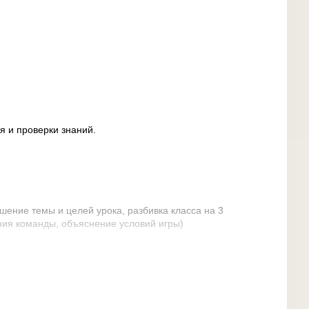
ля и проверки знаний.
шение темы и целей урока, разбивка класса на 3
ния команды, объяснение условий игры)
чиков”, на каждом из которых подписан термин, в
. Из 5 нужно выбрать 3 климатообразующих