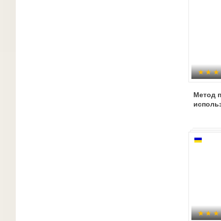
Метод п
исполь