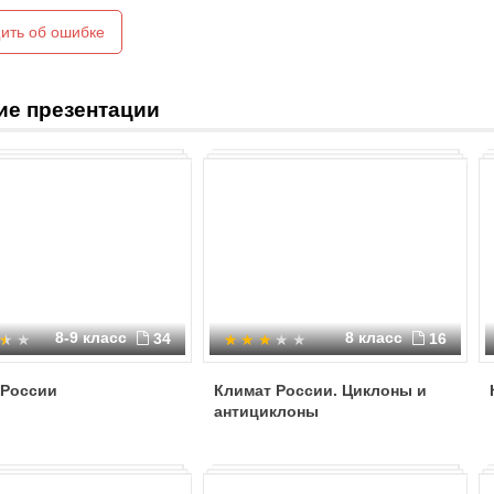
фактора и прикрепить к “Солнцу” 
ить об ошибке
Набор терминов:
географическое положение, деятел
циркуляция ВМ, подстилающая по
ие презентации
течения, растительность, текучие
морей и океанов, почвы, направле
солнечная радиация.
8-9 класс
8 класс
34
16
 России
Климат России. Циклоны и
антициклоны