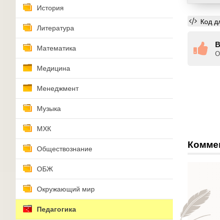
История
Код д
Литература
В
Математика
О
Медицина
Менеджмент
Музыка
МХК
Комме
Обществознание
ОБЖ
Окружающий мир
Педагогика