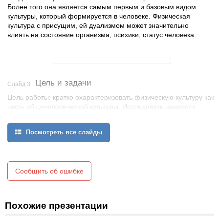
Более того она является самым первым и базовым видом
культуры, который формируется в человеке. Физическая
культура с присущим, ей дуализмом может значительно
влиять на состояние организма, психики, статус человека.
Цель и задачи
Слайд 3
Цель работы: кратко охарактеризовать физическую культуру как
часть общечеловеческой культуры. Исследовать ценности
физической культуры.
Задачи:
Посмотреть все слайды
1.Изучить литературу о физической культуре.
2.Выявить значимость физической культуры как составной части
общечеловеческой культуры.
3.Определить социальную значимость физической культуры.
Сообщить об ошибке
Похожие презентации