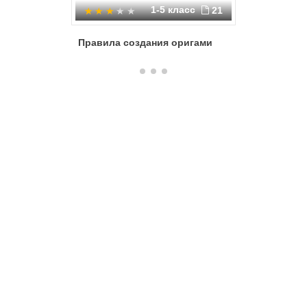
1-5 класс
21
Правила создания оригами
Работа 