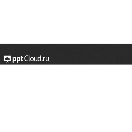
© 2014 — 2026 Облачный хостинг презентаций
Email:
support@pptcloud.ru
Проект
Популярные разделы
О сайте
ОБЖ
История
Химия
Как сделать презентацию
Физкультура
Астрономия
Правообладателям
География
Биология
Форма обратной связи