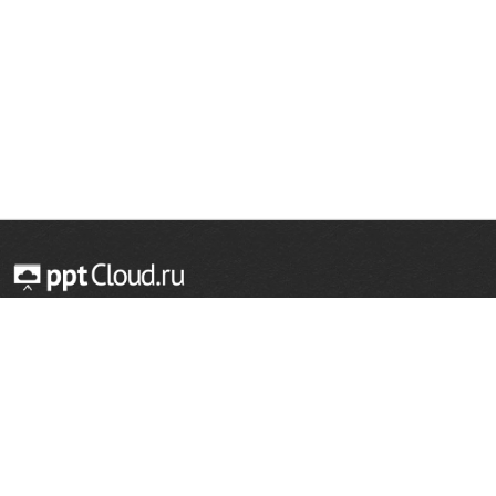
© 2014 — 2026 Облачный хостинг презентаций
Email:
support@pptcloud.ru
Проект
Популярные разделы
О сайте
ОБЖ
История
Химия
Как сделать презентацию
Физкультура
Астрономия