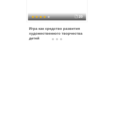
20
Игра как средство развития
Развитие
художественного творчества
способн
детей