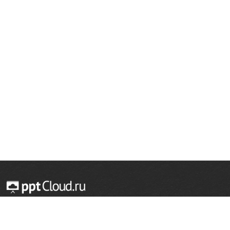
хвастливость.Лень(причины):
неразумная воспитательная тактика родителей
стремление уберечь ребенка от лишнего трудового
усилия. (Бывает также, что у родителей нет терпения
подождать, пока ребенок выполнит их просьбу, и они все
делают за него);
Устраняя причины негативного поведения Вы поможете
ребенку быстрее адаптироваться к новым условиям и
включиться в образовательный процесс.
© 2014 — 2026 Облачный хостинг презентаций
Email:
support@pptcloud.ru