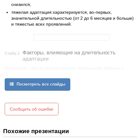
снизился;
тяжелая адаптация:характеризуется, во-первых,
значительной длительностью (от 2 до 6 месяцев и больше)
и тяжестью всех проявлений.
Факторы, влияющие на длительность
Слайд 3
адаптации
Адаптация - это не только процесс привыкания ребенка к
дошкольному учреждению на первых порах, но и выработка
умений и навыков в по­вседневной жизни.Длительность периода
Посмотреть все слайды
адаптации зависит от многих причин:
от особенностей высшей нервной деятельности и возраста
ребенка;
Сообщить об ошибке
от наличия или отсутствия предшествующей тренировки его
нерв­ной системы;
от состояния здоровья;
Похожие презентации
Трудности адаптации возникают в тех случаях, когда ребенок
встречает непонимание, его пытаются вовлечь в общение,