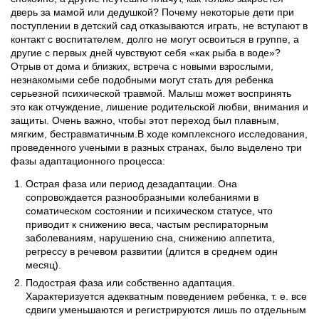
дверь за мамой или дедушкой? Почему некоторые дети при
поступлении в детский сад отказываются играть, не вступают в
контакт с воспитателем, долго не могут освоиться в группе, а
другие с первых дней чувствуют себя «как рыба в воде»?
Отрыв от дома и близких, встреча с новыми взрослыми,
незнакомыми себе подобными могут стать для ребенка
серьезной психической травмой. Малыш может воспринять
это как отчуждение, лишение родительской любви, внимания и
защиты. Очень важно, что­бы этот переход был плавным,
мягким, бестравматичным.В ходе комплексного исследования,
проведенного учеными в разных странах, было выделено три
фазы адаптационного процесса:
Острая фаза или период дезадаптации. Она
сопровождается разнообразными колебаниями в
соматическом состоянии и психическом статусе, что
приводит к снижению веса, частым респираторным
заболеваниям, нарушению сна, снижению аппетита,
регрессу в речевом развитии (длится в среднем один
месяц).
Подострая фаза или собственно адаптация.
Характеризуется адекватным поведением ребенка, т. е. все
сдвиги уменьшаются и регистрируются лишь по отдельным