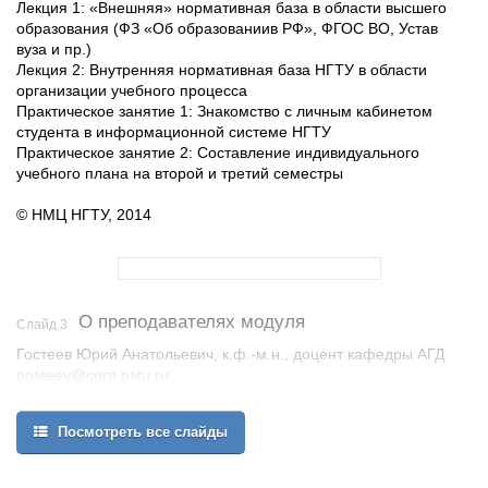
Лекция 1: «Внешняя» нормативная база в области высшего
образования (ФЗ «Об образованиив РФ», ФГОС ВО, Устав
вуза и пр.)
Лекция 2: Внутренняя нормативная база НГТУ в области
организации учебного процесса
Практическое занятие 1: Знакомство с личным кабинетом
студента в информационной системе НГТУ
Практическое занятие 2: Составление индивидуального
учебного плана на второй и третий семестры
© НМЦ НГТУ, 2014
О преподавателях модуля
Слайд 3
Гостеев Юрий Анатольевич, к.ф.-м.н., доцент кафедры АГД
gosteev@corp.nstu.ru
V корпус, к. 143
Посмотреть все слайды
© НМЦ НГТУ, 2014