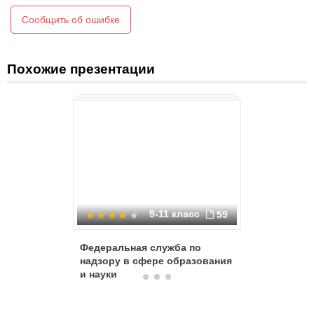
Сообщить об ошибке
Похожие презентации
9-11 класс
59
Федеральная служба по
Права и 
надзору в сфере образования
обучающ
и науки